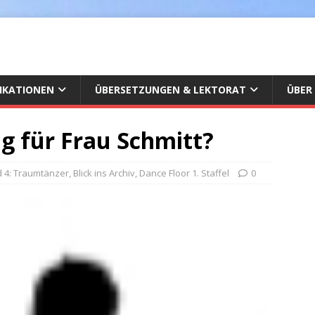
IKATIONEN
ÜBERSETZUNGEN & LEKTORAT
ÜBER
g für Frau Schmitt?
 4: Traumtänzer
,
Blick ins Archiv
,
Dance Floor 1. Staffel
0