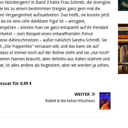
 den Nürnbergern? In Band 3 hatte Frau Schmitt, die strengste
die bis zu einem bestimmten Ereignis ganz gern mal die
e Vergangenheit aufzuarbeiten. Das heißt, sie könnte jetzt
d da sie eine sehr dankbare Figur ist – arrogant,
Haarspitzen – könnte man sie ganz entspannt auf ihr Pendant
ufarbeitet – zum Beispiel einen entwaffnenden Prince
ise dahinschmelzen – außer natürlich Sandra Schmitt. Sie
kt „Die Puppenfee“ versauen will, und das kann sie auf
ht, dass er immer noch auf der Bühne steht und sie „nur noch“
h einen Namen braucht, aber definitiv aus Italien stammt und
, ist alles andere als begeistert, aber wir werden ja sehen,
lossar für
0
,99 €
WEITER
Ballett & die lieben Klischees