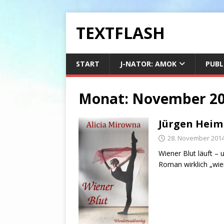
TEXTFLASH
START
J-NATOR: AMOK
PUBL
Monat:
November 2
Jürgen Heiml
28. November 201
Wiener Blut läuft –
Roman wirklich „wien