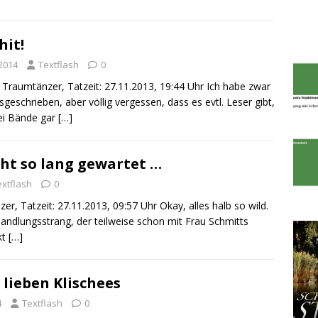
hit!
2014
Textflash
0
 Traumtänzer, Tatzeit: 27.11.2013, 19:44 Uhr Ich habe zwar
osgeschrieben, aber völlig vergessen, dass es evtl. Leser gibt,
rei Bände gar
[…]
ht so lang gewartet …
extflash
0
r, Tatzeit: 27.11.2013, 09:57 Uhr Okay, alles halb so wild.
andlungsstrang, der teilweise schon mit Frau Schmitts
kt
[…]
 lieben Klischees
4
Textflash
0