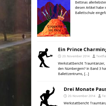
Bettinas allerliebst
diesen Artikel habe 
Ballettschule einge
Ein Prince Charmin
20. November 2014
Textfl
Werkstattbericht Traumtänzer, T
den Nürnbergern? In Band 3 hat
Ballettzentrums,
[…]
Drei Monate Pau
20. November 2014
Te
Werkstattbericht Traumtänze