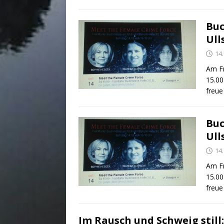
Buc
Ull
14
Am Fr
15.00
freu
Buc
Ull
14
Am Fr
15.00
freu
Im Rausch und Schweig still