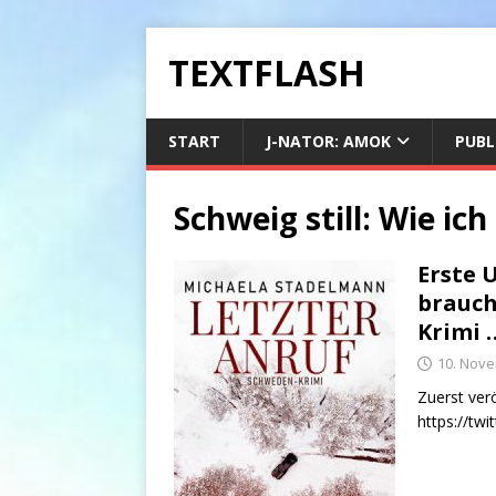
TEXTFLASH
START
J-NATOR: AMOK
PUBL
Schweig still: Wie ic
Erste 
brauch
Krimi 
10. Nov
Zuerst verö
https://tw