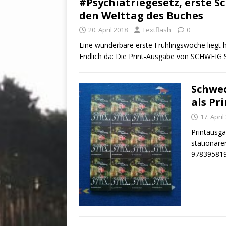
#Psychiatriegesetz, erste 
den Welttag des Buches
20. April 2018
Textflash
0
Eine wunderbare erste Frühlingswoche liegt 
Endlich da: Die Print-Ausgabe von SCHWEIG S
Schwed
als Pr
17. April
Printausga
stationäre
9783958190