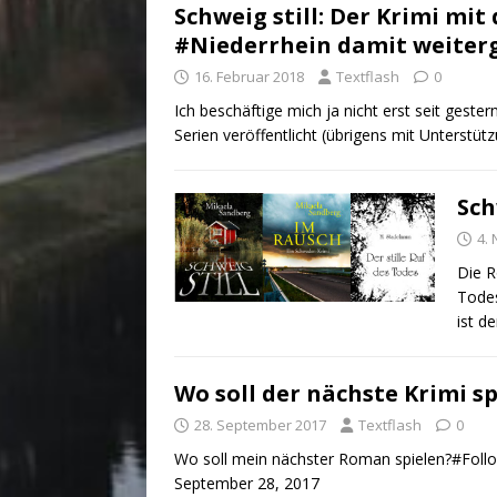
Schweig still: Der Krimi mit
#Niederrhein damit weiter
16. Februar 2018
Textflash
0
Ich beschäftige mich ja nicht erst seit gest
Serien veröffentlicht (übrigens mit Unterstü
Sch
4.
Die R
Todes
ist d
Wo soll der nächste Krimi s
28. September 2017
Textflash
0
Wo soll mein nächster Roman spielen?#Foll
September 28, 2017