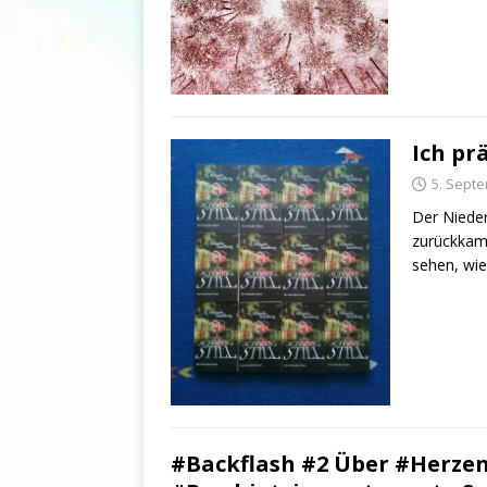
Ich pr
5. Sept
Der Niede
zurückkam.
sehen, wie
#Backflash #2 Über #Herzen