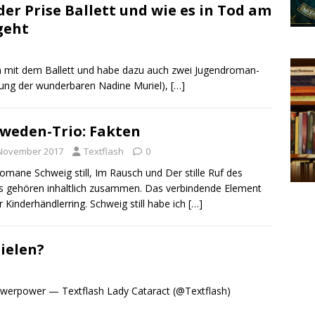
 der Prise Ballett und wie es in Tod am
geht
ern mit dem Ballett und habe dazu auch zwei Jugendroman-
tzung der wunderbaren Nadine Muriel),
[…]
weden-Trio: Fakten
 November 2017
Textflash
0
omane Schweig still, Im Rausch und Der stille Ruf des
 gehören inhaltlich zusammen. Das verbindende Element
er Kinderhändlerring. Schweig still habe ich
[…]
pielen?
owerpower — Textflash Lady Cataract (@Textflash)