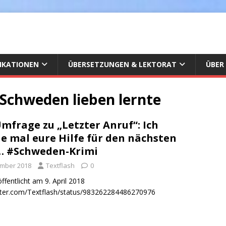
IKATIONEN
ÜBERSETZUNGEN & LEKTORAT
ÜBER
h Schweden lieben lernte
Umfrage zu „Letzter Anruf“: Ich
e mal eure Hilfe für den nächsten
… #Schweden-Krimi
ember 2018
Textflash
0
ffentlicht am 9. April 2018
itter.com/Textflash/status/983262284486270976