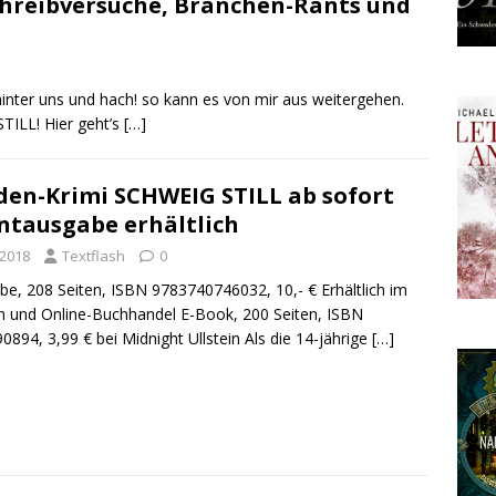
Schreibversuche, Branchen-Rants und
hinter uns und hach! so kann es von mir aus weitergehen.
TILL! Hier geht’s
[…]
en-Krimi SCHWEIG STILL ab sofort
intausgabe erhältlich
 2018
Textflash
0
be, 208 Seiten, ISBN 9783740746032, 10,- € Erhältlich im
n und Online-Buchhandel E-Book, 200 Seiten, ISBN
894, 3,99 € bei Midnight Ullstein Als die 14-jährige
[…]