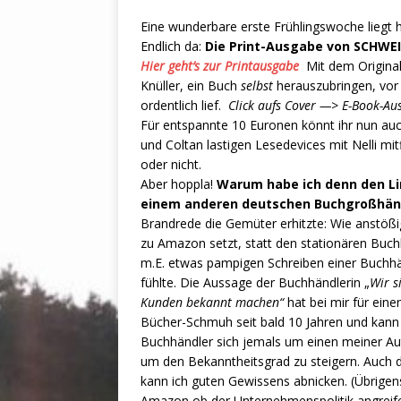
Eine wunderbare erste Frühlingswoche liegt 
Endlich da:
Die Print-Ausgabe von SCHWEI
Hier geht’s zur Printausgabe
Mit dem Original
Knüller, ein Buch
selbst
herauszubringen, vor
ordentlich lief.
Click aufs Cover —> E-Book-Au
Für entspannte 10 Euronen könnt ihr nun au
und Coltan lastigen Lesedevices mit Nelli mit
oder nicht.
Aber hoppla!
Warum habe ich denn den Li
einem anderen deutschen Buchgroßhän
Brandrede die Gemüter erhitzte: Wie anstößig 
zu Amazon setzt, statt den stationären Buc
m.E. etwas pampigen Schreiben einer Buchhänd
fühlte. Die Aussage der Buchhändlerin „
Wir s
Kunden bekannt machen“
hat bei mir für ein
Bücher-Schmuh seit bald 10 Jahren und kann m
Buchhändler sich jemals um einen meiner A
um den Bekanntheitsgrad zu steigern. Auch
kann ich guten Gewissens abnicken. (Übrige
Amazon ob der Unternehmenspolitik angreifen