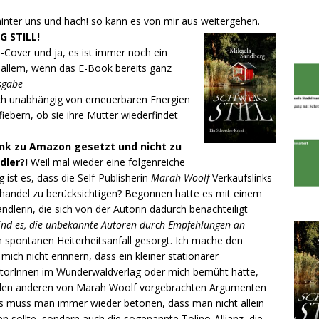
hinter uns und hach! so kann es von mir aus weitergehen.
G STILL!
-Cover und ja, es ist immer noch ein
 allem, wenn das E-Book bereits ganz
sgabe
ch unabhängig von erneuerbaren Energien
fiebern, ob sie ihre Mutter wiederfindet
nk zu Amazon gesetzt und nicht zu
dler?!
Weil mal wieder eine folgenreiche
ist es, dass die Self-Publisherin
Marah Woolf
Verkaufslinks
hhandel zu berücksichtigen? Begonnen hatte es mit einem
lerin, die sich von der Autorin dadurch benachteiligt
ind es, die unbekannte Autoren durch Empfehlungen an
en spontanen Heiterheitsanfall gesorgt. Ich mache den
ich nicht erinnern, dass ein kleiner stationärer
utorInnen im Wunderwaldverlag oder mich bemüht hätte,
 den anderen von Marah Woolf vorgebrachten Argumenten
ns muss man immer wieder betonen, dass man nicht allein
 sollte, sondern auch die sogenannte Tolino-Allianz, die