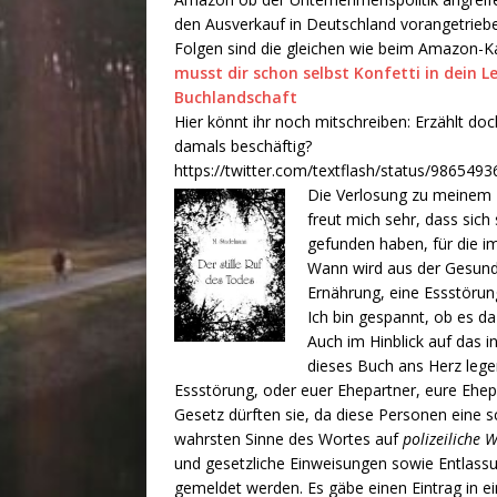
den Ausverkauf in Deutschland vorangetrieben 
Folgen sind die gleichen wie beim Amazon-Ka
musst dir schon selbst Konfetti in dein L
Buchlandschaft
Hier könnt ihr noch mitschreiben: Erzählt do
damals beschäftig?
https://twitter.com/textflash/status/98654
Die Verlosung zu meinem
freut mich sehr, dass sich
gefunden haben, für die i
Wann wird aus der Gesund
Ernährung, eine Essstörung
Ich bin gespannt, ob es da
Auch im Hinblick auf das 
dieses Buch ans Herz legen
Essstörung, oder euer Ehepartner, eure Ehep
Gesetz dürften sie, da diese Personen eine 
wahrsten Sinne des Wortes auf
polizeiliche 
und gesetzliche Einweisungen sowie Entlassu
gemeldet werden. Es gäbe einen Eintrag in e