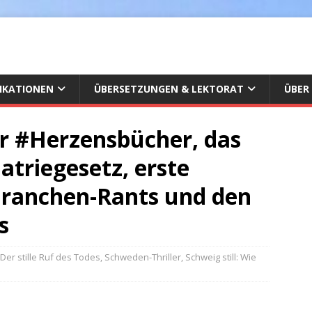
IKATIONEN
ÜBERSETZUNGEN & LEKTORAT
ÜBER
r #Herzensbücher, das
atriegesetz, erste
Branchen-Rants und den
s
Der stille Ruf des Todes
,
Schweden-Thriller
,
Schweig still: Wie