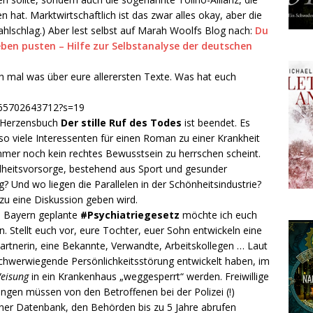
hat. Marktwirtschaftlich ist das zwar alles okay, aber die
hlschlag.) Aber lest selbst auf Marah Woolfs Blog nach:
Du
eben pusten – Hilfe zur Selbstanalyse der deutschen
ch mal was über eure allerersten Texte. Was hat euch
9365702643712?s=19
 Herzensbuch
Der stille Ruf des Todes
ist beendet. Es
 so viele Interessenten für einen Roman zu einer Krankheit
mmer noch kein rechtes Bewusstsein zu herrschen scheint.
heitsvorsorge, bestehend aus Sport und gesunder
? Und wo liegen die Parallelen in der Schönheitsindustrie?
zu eine Diskussion geben wird.
in Bayern geplante
#Psychiatriegesetz
möchte ich euch
. Stellt euch vor, eure Tochter, euer Sohn entwickeln eine
artnerin, eine Bekannte, Verwandte, Arbeitskollegen … Laut
schwerwiegende Persönlichkeitsstörung entwickelt haben, im
Weisung
in ein Krankenhaus „weggesperrt“ werden. Freiwillige
ngen müssen von den Betroffenen bei der Polizei (!)
iner Datenbank, den Behörden bis zu 5 Jahre abrufen