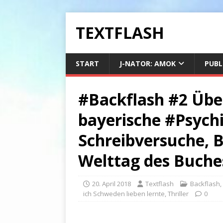
TEXTFLASH
START
J-NATOR: AMOK
PUBL
#Backflash #2 Übe
bayerische #Psychi
Schreibversuche, 
Welttag des Buche
20. April 2018
Textflash
Backflash
,
ich Schweden lieben lernte
,
Thriller
0