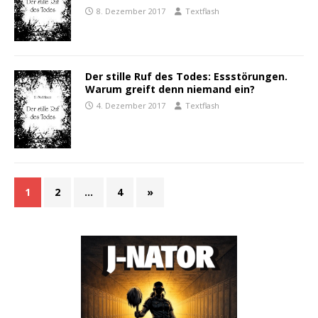
8. Dezember 2017
Textflash
Der stille Ruf des Todes: Essstörungen.
Warum greift denn niemand ein?
4. Dezember 2017
Textflash
1
2
…
4
»