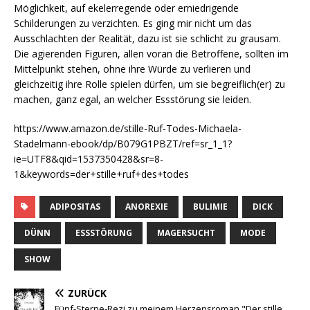
Möglichkeit, auf ekelerregende oder erniedrigende
Schilderungen zu verzichten. Es ging mir nicht um das
Ausschlachten der Realität, dazu ist sie schlicht zu grausam.
Die agierenden Figuren, allen voran die Betroffene, sollten im
Mittelpunkt stehen, ohne ihre Würde zu verlieren und
gleichzeitig ihre Rolle spielen dürfen, um sie begreiflich(er) zu
machen, ganz egal, an welcher Essstörung sie leiden.
https://www.amazon.de/stille-Ruf-Todes-Michaela-
Stadelmann-ebook/dp/B079G1PBZT/ref=sr_1_1?
ie=UTF8&qid=1537350428&sr=8-
1&keywords=der+stille+ruf+des+todes
ADIPOSITAS
ANOREXIE
BULIMIE
DICK
DÜNN
ESSSTÖRUNG
MAGERSUCHT
MODE
SHOW
ZURÜCK
Fünf-Sterne-Rezi zu meinem Herzensroman "Der stille