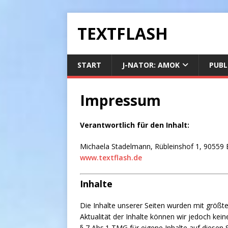
TEXTFLASH
START
J-NATOR: AMOK
PUBL
Impressum
Verantwortlich für den Inhalt:
Michaela Stadelmann, Rübleinshof 1, 90559 
www.textflash.de
Inhalte
Die Inhalte unserer Seiten wurden mit größter S
Aktualität der Inhalte können wir jedoch ke
§ 7 Abs.1 TMG für eigene Inhalte auf diesen