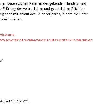
nen Daten z.B. im Rahmen der geltenden Handels- und
e Erfüllung der vertraglichen und gesetzlichen Pflichten
beginnen mit Ablauf des Kalenderjahres, in dem die Daten
rhoben wurden.
rvice-und-
2253242/985bfc626bac502911d3f41319fe570b/Merkblat
uf
(Artikel 18 DSGVO),