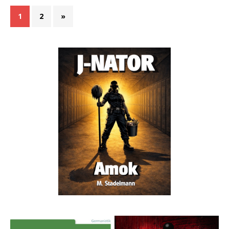
1
2
»