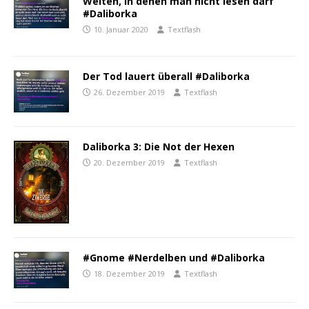
Welten, in denen man nicht lesen darf
#Daliborka
10. Januar 2020
Textflash
Der Tod lauert überall #Daliborka
26. Dezember 2019
Textflash
Daliborka 3: Die Not der Hexen
20. Dezember 2019
Textflash
#Gnome #Nerdelben und #Daliborka
18. Dezember 2019
Textflash