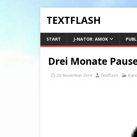
TEXTFLASH
START
J-NATOR: AMOK
PUBL
Drei Monate Paus
20. November 2014
Textflash
Band