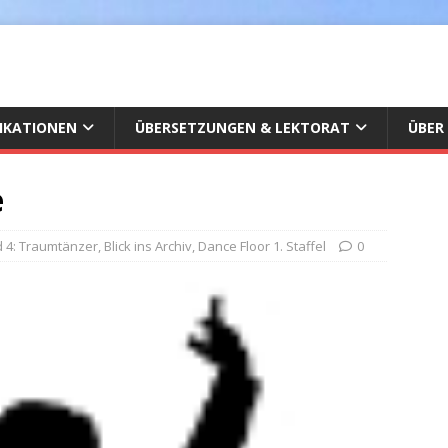
IKATIONEN
ÜBERSETZUNGEN & LEKTORAT
ÜBER
e
 4: Traumtänzer
,
Blick ins Archiv
,
Dance Floor 1. Staffel
0