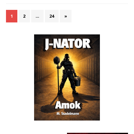
1
2
…
24
»