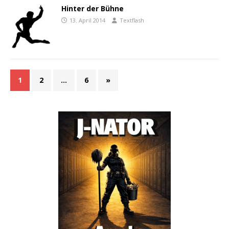
Hinter der Bühne
13. April 2014
Textflash
1
2
…
6
»