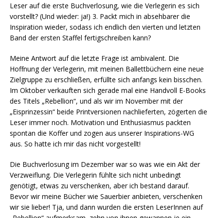
Leser auf die erste Buchverlosung, wie die Verlegerin es sich
vorstellt? (Und wieder: ja!) 3. Packt mich in absehbarer die
Inspiration wieder, sodass ich endlich den vierten und letzten
Band der ersten Staffel fertigschreiben kann?
Meine Antwort auf die letzte Frage ist ambivalent. Die
Hoffnung der Verlegerin, mit meinen Ballettbüchern eine neue
Zielgruppe zu erschließen, erfüllte sich anfangs kein bisschen.
Im Oktober verkauften sich gerade mal eine Handvoll E-Books
des Titels „Rebellion“, und als wir im November mit der
„Eisprinzessin“ beide Printversionen nachlieferten, zögerten die
Leser immer noch. Motivation und Enthusiasmus packten
spontan die Koffer und zogen aus unserer Inspirations-WG
aus. So hatte ich mir das nicht vorgestellt!
Die Buchverlosung im Dezember war so was wie ein Akt der
Verzweiflung. Die Verlegerin fühlte sich nicht unbedingt
genötigt, etwas zu verschenken, aber ich bestand darauf.
Bevor wir meine Bücher wie Sauerbier anbieten, verschenken
wir sie lieber! Tja, und dann wurden die ersten LeserInnen auf
„Rebellion“ aufmerksam, zehn von ihnen gewannen je ein