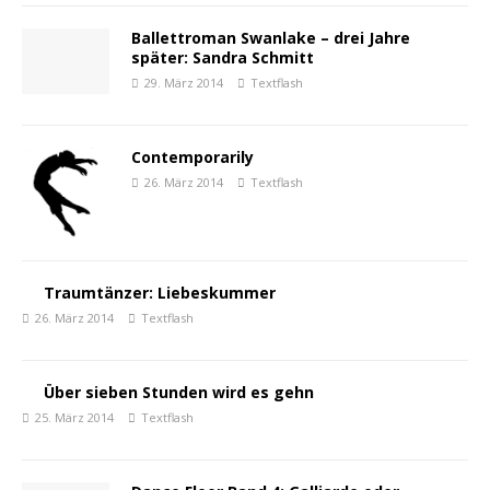
Ballettroman Swanlake – drei Jahre
später: Sandra Schmitt
29. März 2014
Textflash
Contemporarily
26. März 2014
Textflash
Traumtänzer: Liebeskummer
26. März 2014
Textflash
Über sieben Stunden wird es gehn
25. März 2014
Textflash