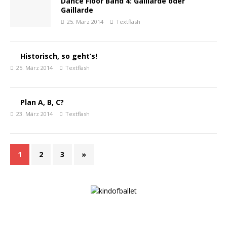
Dance Floor Band 4: Galliarde oder
Gaillarde
25. März 2014
Textflash
Historisch, so geht’s!
25. März 2014
Textflash
Plan A, B, C?
23. März 2014
Textflash
1
2
3
»