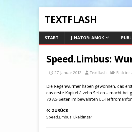
TEXTFLASH
START
J-NATOR: AMOK
PUBL
Speed.Limbus: Wu
27. Januar 2012
Textflash
Blick ins
Die Regenwürmer haben gewonnen, das erste 
das erste Kapitel à zehn Seiten – macht be
70 A5-Seiten im bewährten LL-Heftromanform
ZURÜCK
Speed.Limbus: Ekeldinger