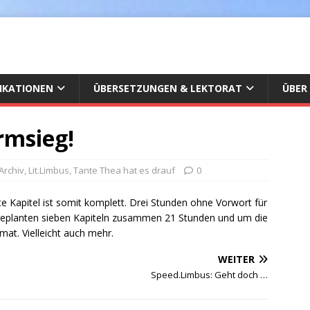
IKATIONEN
ÜBERSETZUNGEN & LEKTORAT
ÜBER
rmsieg!
 Archiv
,
Lit.Limbus
,
Tante Thea hat es drauf
0
Kapitel ist somit komplett. Drei Stunden ohne Vorwort für
i geplanten sieben Kapiteln zusammen 21 Stunden und um die
at. Vielleicht auch mehr.
WEITER
Speed.Limbus: Geht doch …