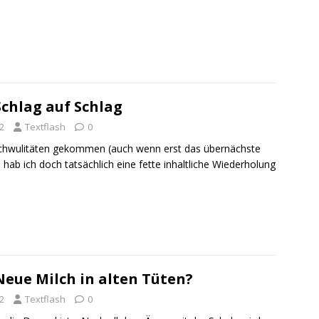
chlag auf Schlag
2
Textflash
0
n Schwulitäten gekommen (auch wenn erst das übernächste
a hab ich doch tatsächlich eine fette inhaltliche Wiederholung
eue Milch in alten Tüten?
2
Textflash
0