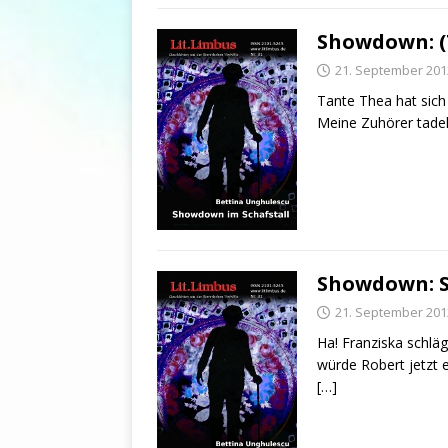
Showdown: (
21. September 201
Tante Thea hat sich
Meine Zuhörer tadel
Showdown: 
21. September 201
Ha! Franziska schlä
würde Robert jetzt 
[…]