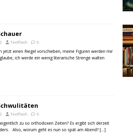
Schauer
2
Textflash
0
 jetzt einen Riegel vorschieben, meine Figuren werden mir
glaube, ich werde ein wenig literarische Strenge walten
chwulitäten
2
Textflash
0
igentlich zu so orthodoxen Zeiten? Es ergibt sich derzeit
anders. Also, worum geht es nun so spät am Abend?
[…]