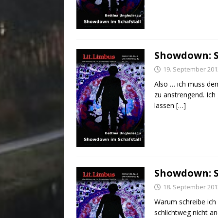
Showdown: 
19. September 201
Also … ich muss dem
zu anstrengend. Ich 
lassen
[…]
Showdown: S
18. September 201
Warum schreibe ich e
schlichtweg nicht 