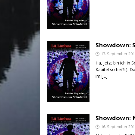
Showdown: S
17. September 201
Ha, jetzt bin ich i
Kapitel so heißt). D
im
[…]
Showdown: N
16. September 201