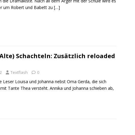
 in die Dramakiste. Nach all dem Ärger mit der Schule wird es
eder um Robert und Babett zu
[…]
lte) Schachteln: Zusätzlich reloaded
2
Textflash
0
te Leser Louisa und Johanna nebst Oma Gerda, die sich
g mit Tante Thea versteht. Annika und Johanna schieben ab,