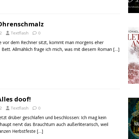
Ohrenschmalz
2
Textflash
0
 vor dem Rechner sitzt, kommt man morgens eher
Bett. Allmählich frage ich mich, was mit diesem Roman
[…]
lles doof!
2
Textflash
0
jetzt drüber geschlafen und beschlossen: Ich mag kein
rhaupt nervt das Brauchtum auch außerliterarisch, weil
ganzen Herbstfeste
[…]