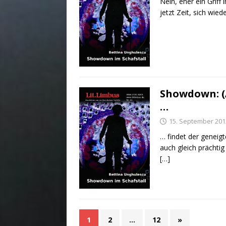
Nein, eher ein Griff
jetzt Zeit, sich wi
Showdown: (A
…
15. September 201
… findet der geneig
auch gleich prächti
[…]
1
2
…
12
»