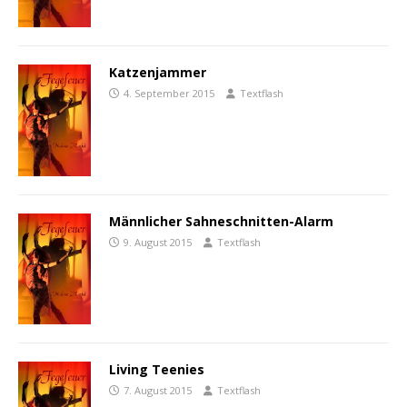
Katzenjammer
4. September 2015
Textflash
Männlicher Sahneschnitten-Alarm
9. August 2015
Textflash
Living Teenies
7. August 2015
Textflash