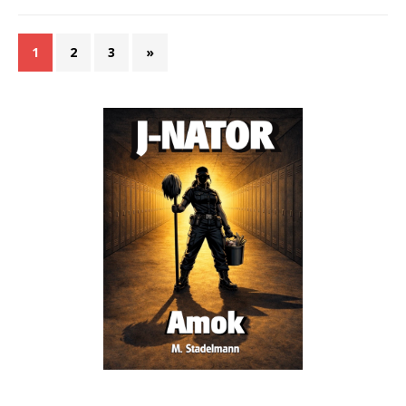
1
2
3
»