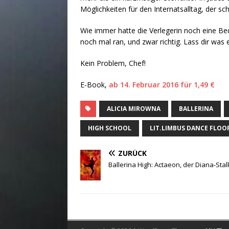
Möglichkeiten für den Internatsalltag, der 
Wie immer hatte die Verlegerin noch eine B
noch mal ran, und zwar richtig. Lass dir was e
Kein Problem, Chef!
E-Book,
ab 14. Februar 2016 für 1,49 €
ALICIA MIROWNA
BALLERINA
HIGH SCHOOL
LIT.LIMBUS DANCE FLOO
ZURÜCK
Ballerina High: Actaeon, der Diana-Stal