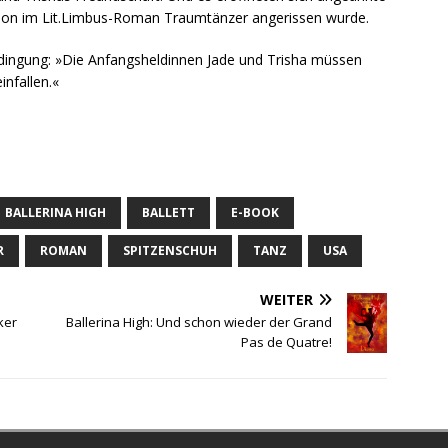
schon im Lit.Limbus-Roman Traumtänzer angerissen wurde.
edingung: »Die Anfangsheldinnen Jade und Trisha müssen
infallen.«
BALLERINA HIGH
BALLETT
E-BOOK
R
ROMAN
SPITZENSCHUH
TANZ
USA
WEITER
ker
Ballerina High: Und schon wieder der Grand
Pas de Quatre!