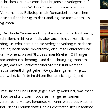
echischen Göttin Artemis, hat übrigens die Verlegerin auf
ich nicht nur in der Welt der Sagen zu bedienen, sondern
 Vornamen aus Ballettopern als Romantitel auszusuchen.
ge sinnstiftend bezüglich der Handlung, die nach Abschluss
öglichten.
. Die Bände Carmen und Eurydike waren für mich schwierig.
schreiben, nicht zu einfach, aber auch nicht zu kompliziert.
edingt unterhaltsam. Und die Verlegerin verlangte, nachdem
altung, noch mehr Zickenterror, eine Prise Lehrerzoff und
ten Moment, bis auffällt, dass man für einen Cliffhanger
n packenden Plot benötigt. Und die Richtung legt man am
e gut, dass ich vorsichtshalber Stoff für fünf Romane
l außerordentlich gut gefiel: »Okay, dann gehen wir jetzt
ber wehe, ich finde im dritten Roman nicht genügend
st mit Händen und Füßen gegen alles gewehrt hat, was mehr
y Townsend und Liam Hobbs zu ihrer gemeinsamen
 verstorbene Mutter, herumspukt. Damit wurde aus Heather
s und Trishas Freundschaft. Und es eröffneten sich ungeahnte