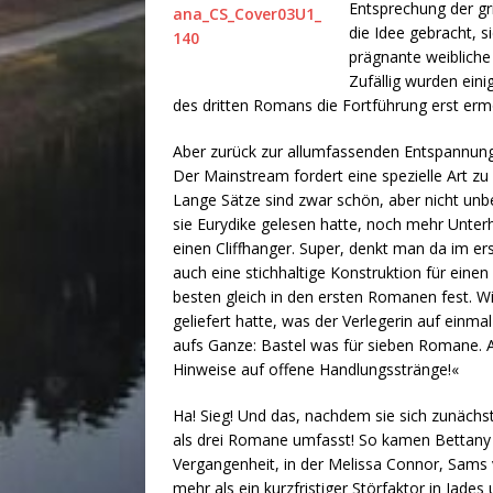
Entsprechung der gri
die Idee gebracht, s
prägnante weibliche
Zufällig wurden eini
des dritten Romans die Fortführung erst erm
Aber zurück zur allumfassenden Entspannung
Der Mainstream fordert eine spezielle Art zu 
Lange Sätze sind zwar schön, aber nicht unb
sie Eurydike gelesen hatte, noch mehr Unterh
einen Cliffhanger. Super, denkt man da im ers
auch eine stichhaltige Konstruktion für eine
besten gleich in den ersten Romanen fest. Wi
geliefert hatte, was der Verlegerin auf einma
aufs Ganze: Bastel was für sieben Romane. A
Hinweise auf offene Handlungsstränge!«
Ha! Sieg! Und das, nachdem sie sich zunäch
als drei Romane umfasst! So kamen Bettan
Vergangenheit, in der Melissa Connor, Sams
mehr als ein kurzfristiger Störfaktor in Jade