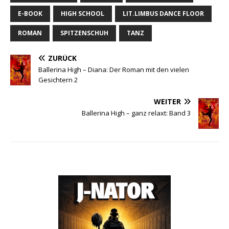
E-BOOK
HIGH SCHOOL
LIT.LIMBUS DANCE FLOOR
ROMAN
SPITZENSCHUH
TANZ
ZURÜCK
Ballerina High – Diana: Der Roman mit den vielen
Gesichtern 2
WEITER
Ballerina High – ganz relaxt: Band 3