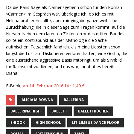
Da die Paris-Sage als Namensgeberin schon für den Roman
»Carmen« im Gespräch war, überlegte ich, ob ich es mit
Helena probieren sollte, aber mir ging die ganze weibliche
Zurückhaltung, die in dieser Sage zum Tragen kommt, auf die
Nerven. Neben dem latenten Zickenterror des dritten Bandes
sollte ein Kontrapunkt aus der Mythologie die Sache
aufmischen. Tatsächlich fand ich, als meine Liebsten schon
längst die Lust am Diskutieren verloren hatten, eine Göttin, die
eine ausreichend aggressive Basis mitbringt, um als Sinnbild
für Rachsucht zu dienen, und das war, ihr ahnt es bereits:
Diana.
E-Book,
ab 14. Februar 2016 für 1,49 €
ALICIA MIROWNA
BALLERINA
BALLERINA HIGH
BALLETT
BALLETTBÜCHER
E-BOOK
HIGH SCHOOL
LIT.LIMBUS DANCE FLOOR
ROMAN
SPITZENSCHUH
TANZ