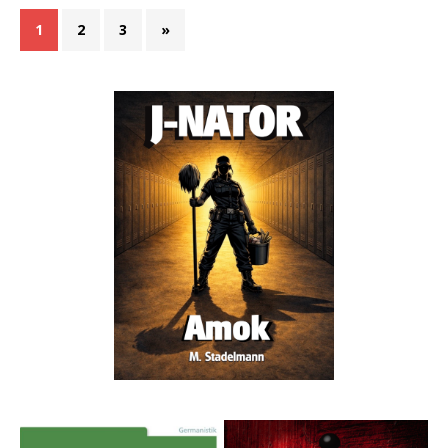
1
2
3
»