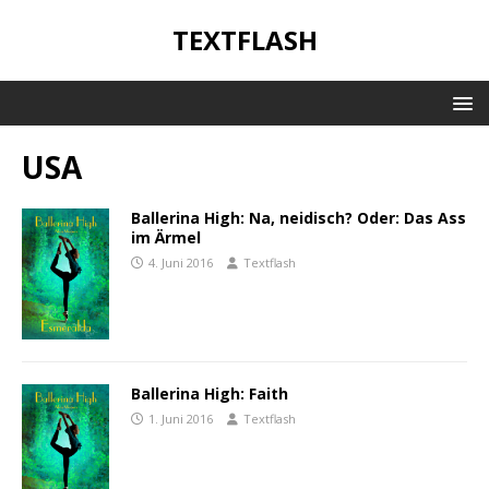
TEXTFLASH
USA
Ballerina High: Na, neidisch? Oder: Das Ass
im Ärmel
4. Juni 2016
Textflash
Ballerina High: Faith
1. Juni 2016
Textflash