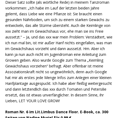
Dieser Satz sollte (als wörtliche Rede) in meinem Tanzroman
vorkommen: „Ich habe im Lauf der letzten beiden Jahre
gelernt, dass Liebe wie eine Pflanze ist: Sie braucht einen
gesunden Nährboden, um sich zu einem starken Gewächs zu
entwickeln, das alle Stürme übersteht. Auch die Keimlinge von
xxx zieht man im Gewächshaus vor, ehe man sie ins Freie
aussetzt.“ – Ja, und das xxx war mein Problem: Verstädtert, wie
ich nun mal bin, ist mir außer Hanf nichts eingefallen, was man
im Gewächshaus vorzieht und dann aussetzt. Hm. Aber ich
kann ja nun auch nicht im Jugendroman eine Anleitung zum
Growen geben. Also wurde Google zum Thema „Keimling
Gewächshaus vorziehen“ befragt. Aber offenbar ist meine
Assoziationskraft nicht so ungewöhnlich, denn auch Google
hat mir als erstes jede Menge Infos zum Anlegen einer kleinen
Hanfplantage ausgespuckt. Ich habe aber fleißig weitergesucht
und dann letztendlich das xxx durch Tomaten und Petersilie
ersetzt, das ist etwas unverfänglicher. In diesem Sinne, ihr
Lieben, LET YOUR LOVE GROW!
Roman Nr. 6 im Lit.Limbus Dance Floor. E-Book, ca. 300
Seiten von Nadine Muriel für 0,99 €