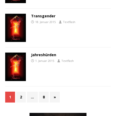
Transgender
18. Januar 2015
Textflash
Jahreshürden
1. Januar 2015
Textflash
1
2
…
8
»