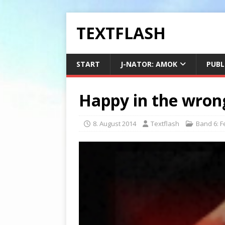
TEXTFLASH
START
J-NATOR: AMOK
PUBL
Happy in the wrong
8. August 2014
Textflash
Band 6: 