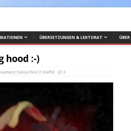
IKATIONEN
ÜBERSETZUNGEN & LEKTORAT
ÜBER
 hood :-)
Feuertanz
,
Dance Floor 2. Staffel
0