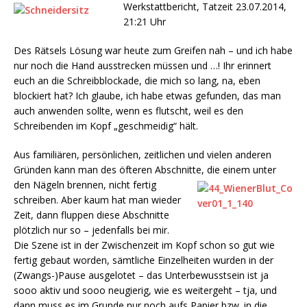
Werkstattbericht, Tatzeit 23.07.2014,
21:21 Uhr
Des Rätsels Lösung war heute zum Greifen nah – und ich habe
nur noch die Hand ausstrecken müssen und …! Ihr erinnert
euch an die Schreibblockade, die mich so lang, na, eben
blockiert hat? Ich glaube, ich habe etwas gefunden, das man
auch anwenden sollte, wenn es flutscht, weil es den
Schreibenden im Kopf „geschmeidig“ hält.
Aus familiären, persönlichen, zeitlichen und vielen anderen
Gründen kann man des öfteren Abschnitte, die einem unter
den Nägeln brennen, ni
cht fertig
schreiben. Aber kaum hat man wieder
Zeit, dann fluppen diese Abschnitte
plötzlich nur so – jedenfalls bei mir.
Die Szene ist in der Zwischenzeit im Kopf schon so gut wie
fertig gebaut worden, sämtliche Einzelheiten wurden in der
(Zwangs-)Pause ausgelotet – das Unterbewusstsein ist ja
sooo aktiv und sooo neugierig, wie es weitergeht – tja, und
dann muss es im Grunde nur noch aufs Papier bzw. in die