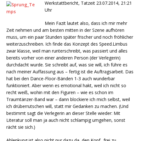
Werkstattbericht, Tatzeit 23.07.2014, 21:21
Uhr
Mein Fazit lautet also, dass ich mir mehr
Zeit nehmen und am besten mitten in der Szene aufhören
muss, um ein paar Stunden später frischer und noch fröhlicher
weiterzuschreiben. Ich finde das Konzept des Speed.Limbus
zwar klasse, weil man runterschreibt, was passiert und alles
bereits vorher von einer anderen Person (der Verlegerin)
durchdacht wurde. Sie schreibt auf, was sie will, ich führe es
nach meiner Auffassung aus – fertig ist die Auftragsarbeit. Das
hat bei den Dance-Floor-Bänden 1-3 auch wunderbar
funktioniert. Aber wenn es emotional hakt, weil ich nicht so
recht weiß, wohin mit den Figuren – wie es schon im
Traumtänzer-Band war – dann blockiere ich mich selbst, weil
ich drüberrutschen will, statt mir Gedanken zu machen. (Und
bestimmt sagt die Verlegerin an dieser Stelle wieder: Mit
Literatur soll man ja auch nicht schlampig umgehen, sonst
rächt sie sich.)
Ablenkung ist also nicht nur dazu da, den Kopf „frei zu