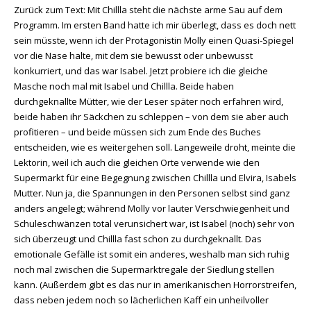
Zurück zum Text: Mit Chillla steht die nächste arme Sau auf dem
Programm. Im ersten Band hatte ich mir überlegt, dass es doch nett
sein müsste, wenn ich der Protagonistin Molly einen Quasi-Spiegel
vor die Nase halte, mit dem sie bewusst oder unbewusst
konkurriert, und das war Isabel. Jetzt probiere ich die gleiche
Masche noch mal mit Isabel und Chillla. Beide haben
durchgeknallte Mütter, wie der Leser später noch erfahren wird,
beide haben ihr Säckchen zu schleppen – von dem sie aber auch
profitieren – und beide müssen sich zum Ende des Buches
entscheiden, wie es weitergehen soll. Langeweile droht, meinte die
Lektorin, weil ich auch die gleichen Orte verwende wie den
Supermarkt für eine Begegnung zwischen Chillla und Elvira, Isabels
Mutter. Nun ja, die Spannungen in den Personen selbst sind ganz
anders angelegt; während Molly vor lauter Verschwiegenheit und
Schuleschwänzen total verunsichert war, ist Isabel (noch) sehr von
sich überzeugt und Chillla fast schon zu durchgeknallt. Das
emotionale Gefälle ist somit ein anderes, weshalb man sich ruhig
noch mal zwischen die Supermarktregale der Siedlung stellen
kann. (Außerdem gibt es das nur in amerikanischen Horrorstreifen,
dass neben jedem noch so lächerlichen Kaff ein unheilvoller