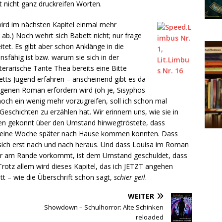
t nicht ganz druckreifen Worten.
 wird im nächsten Kapitel einmal mehr
ab.) Noch wehrt sich Babett nicht; nur frage
itet. Es gibt aber schon Anklänge in die
nsfähig ist bzw. warum sie sich in der
iterarische Tante Thea bereits eine Bitte
etts Jugend erfahren – anscheinend gibt es da
igenen Roman erfordern wird (oh je, Sisyphos
noch ein wenig mehr vorzugreifen, soll ich schon mal
eschichten zu erzählen hat. Wir erinnern uns, wie sie in
chen gekonnt über den Umstand hinwegtröstete, dass
st eine Woche später nach Hause kommen konnten. Dass
e sich erst nach und nach heraus. Und dass Louisa im Roman
ur am Rande vorkommt, ist dem Umstand geschuldet, dass
rotz allem wird dieses Kapitel, das ich JETZT angehen
t – wie die Überschrift schon sagt,
schier geil
.
WEITER
Showdown – Schulhorror: Alte Schinken
reloaded