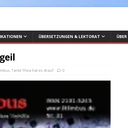
IKATIONEN
ÜBERSETZUNGEN & LEKTORAT
ÜBER
geil
Limbus
,
Tante Thea hat es drauf
0