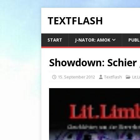
TEXTFLASH
START
J-NATOR: AMOK
PUBL
Showdown: Schier 
15. September 2012
Textflash
Lit.