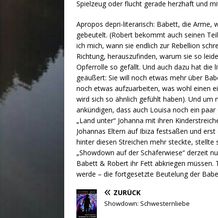
Spielzeug oder flucht gerade herzhaft und mi
Apropos depri-literarisch: Babett, die Arme,
gebeutelt. (Robert bekommt auch seinen Teil 
ich mich, wann sie endlich zur Rebellion schre
Richtung, herauszufinden, warum sie so leide
Opferrolle so gefällt. Und auch dazu hat die l
geäußert: Sie will noch etwas mehr über Bab
noch etwas aufzuarbeiten, was wohl einen e
wird sich so ähnlich gefühlt haben). Und um 
ankündigen, dass auch Louisa noch ein paar G
„Land unter“ Johanna mit ihren Kinderstrei
Johannas Eltern auf Ibiza festsaßen und er
hinter diesen Streichen mehr steckte, stellt
„Showdown auf der Schäferwiese“ derzeit n
Babett & Robert ihr Fett abkriegen müssen. T
werde – die fortgesetzte Beutelung der Babet
ZURÜCK
Showdown: Schwesternliebe