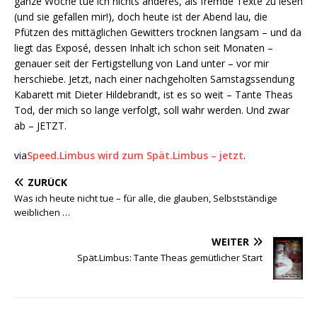
ganze Woche tue ich nichts anderes, als fremde Texte zu lesen
(und sie gefallen mir!), doch heute ist der Abend lau, die
Pfützen des mittäglichen Gewitters trocknen langsam – und da
liegt das Exposé, dessen Inhalt ich schon seit Monaten –
genauer seit der Fertigstellung von Land unter – vor mir
herschiebe. Jetzt, nach einer nachgeholten Samstagssendung
Kabarett mit Dieter Hildebrandt, ist es so weit – Tante Theas
Tod, der mich so lange verfolgt, soll wahr werden. Und zwar
ab – JETZT.
via
Speed.Limbus wird zum Spät.Limbus – jetzt
.
ZURÜCK
Was ich heute nicht tue – für alle, die glauben, Selbstständige
weiblichen …
WEITER
Spät.Limbus: Tante Theas gemütlicher Start