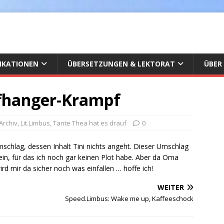
IKATIONEN
ÜBERSETZUNGEN & LEKTORAT
ÜBER
ffhanger-Krampf
 Archiv
,
Lit.Limbus
,
Tante Thea hat es drauf
0
mschlag, dessen Inhalt Tini nichts angeht. Dieser Umschlag
in, für das ich noch gar keinen Plot habe. Aber da Oma
rd mir da sicher noch was einfallen … hoffe ich!
WEITER
Speed.Limbus: Wake me up, Kaffeeschock