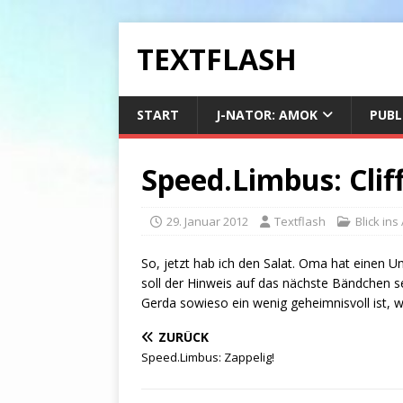
TEXTFLASH
START
J-NATOR: AMOK
PUBL
Speed.Limbus: Cli
29. Januar 2012
Textflash
Blick ins
So, jetzt hab ich den Salat. Oma hat einen U
soll der Hinweis auf das nächste Bändchen se
Gerda sowieso ein wenig geheimnisvoll ist, wi
ZURÜCK
Speed.Limbus: Zappelig!