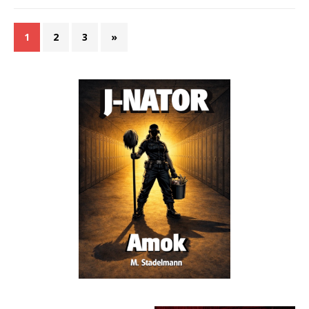
1
2
3
»