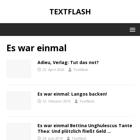
TEXTFLASH
Es war einmal
Adieu, Verlag: Tut das not?
23. April 2020
Textflash
Es war einmal: Langos backen!
12. Oktober 2019
Textflash
Es war einmal Bettina Unghulescus Tante
Thea: Und plötzlich fließt Geld …
24. Juni 2019
Textflash