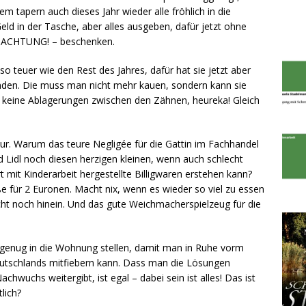
em tapern auch dieses Jahr wieder alle fröhlich in die
d in der Tasche, aber alles ausgeben, dafür jetzt ohne
 – ACHTUNG! – beschenken.
 teuer wie den Rest des Jahres, dafür hat sie jetzt aber
nden. Die muss man nicht mehr kauen, sondern kann sie
bt keine Ablagerungen zwischen den Zähnen, heureka! Gleich
r. Warum das teure Negligée für die Gattin im Fachhandel
Lidl noch diesen herzigen kleinen, wenn auch schlecht
t mit Kinderarbeit hergestellte Billigwaren erstehen kann?
ße für 2 Euronen. Macht nix, wenn es wieder so viel zu essen
leicht noch hinein. Und das gute Weichmacherspielzeug für die
genug in die Wohnung stellen, damit man in Ruhe vorm
eutschlands mitfiebern kann. Dass man die Lösungen
wuchs weitergibt, ist egal – dabei sein ist alles! Das ist
lich?