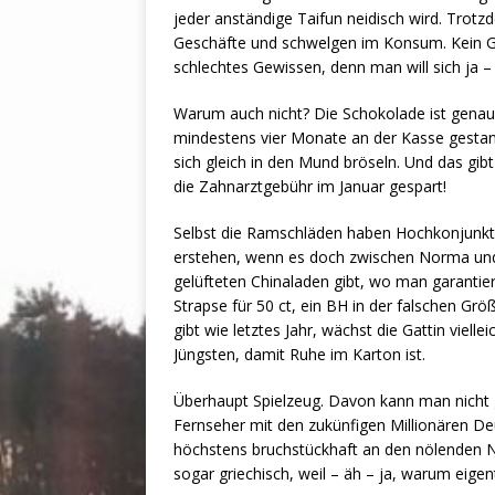
jeder anständige Taifun neidisch wird. Trotzd
Geschäfte und schwelgen im Konsum. Kein Gel
schlechtes Gewissen, denn man will sich ja
Warum auch nicht? Die Schokolade ist genauso
mindestens vier Monate an der Kasse gesta
sich gleich in den Mund bröseln. Und das gi
die Zahnarztgebühr im Januar gespart!
Selbst die Ramschläden haben Hochkonjunktu
erstehen, wenn es doch zwischen Norma und 
gelüfteten Chinaladen gibt, wo man garantier
Strapse für 50 ct, ein BH in der falschen Grö
gibt wie letztes Jahr, wächst die Gattin viel
Jüngsten, damit Ruhe im Karton ist.
Überhaupt Spielzeug. Davon kann man nicht 
Fernseher mit den zukünfigen Millionären D
höchstens bruchstückhaft an den nölenden Nach
sogar griechisch, weil – äh – ja, warum eigent