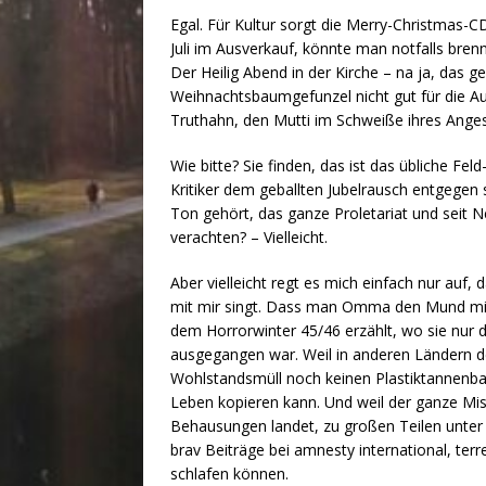
Egal. Für Kultur sorgt die Merry-Christmas-C
Juli im Ausverkauf, könnte man notfalls bren
Der Heilig Abend in der Kirche – na ja, das g
Weihnachtsbaumgefunzel nicht gut für die Au
Truthahn, den Mutti im Schweiße ihres Anges
Wie bitte? Sie finden, das ist das übliche 
Kritiker dem geballten Jubelrausch entgegen
Ton gehört, das ganze Proletariat und seit Ne
verachten? – Vielleicht.
Aber vielleicht regt es mich einfach nur auf
mit mir singt. Dass man Omma den Mund mit 
dem Horrorwinter 45/46 erzählt, wo sie nur 
ausgegangen war. Weil in anderen Ländern der
Wohlstandsmüll noch keinen Plastiktannenb
Leben kopieren kann. Und weil der ganze Mis
Behausungen landet, zu großen Teilen unter 
brav Beiträge bei amnesty international, te
schlafen können.