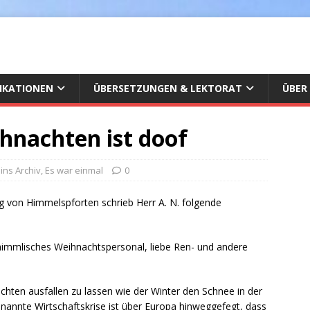
IKATIONEN
ÜBERSETZUNGEN & LEKTORAT
ÜBER
hnachten ist doof
 ins Archiv
,
Es war einmal
0
ng von Himmelspforten schrieb Herr A. N. folgende
himmlisches Weihnachtspersonal, liebe Ren- und andere
chten ausfallen zu lassen wie der Winter den Schnee in der
enannte Wirtschaftskrise ist über Europa hinweggefegt, dass