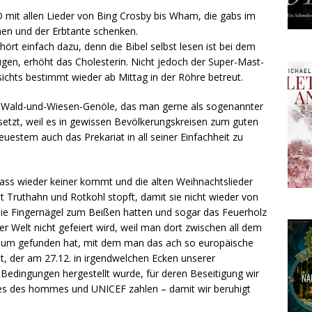
D mit allen Lieder von Bing Crosby bis Wham, die gabs im
nen und der Erbtante schenken.
ehört einfach dazu, denn die Bibel selbst lesen ist bei dem
gen, erhöht das Cholesterin. Nicht jedoch der Super-Mast-
ichts bestimmt wieder ab Mittag in der Röhre betreut.
Feld-Wald-und-Wiesen-Genöle, das man gerne als sogenannter
 setzt, weil es in gewissen Bevölkerungskreisen zum guten
uestem auch das Prekariat in all seiner Einfachheit zu
, dass wieder keiner kommt und die alten Weihnachtslieder
Truthahn und Rotkohl stopft, damit sie nicht wieder von
die Fingernägel zum Beißen hatten und sogar das Feuerholz
 Welt nicht gefeiert wird, weil man dort zwischen all dem
aum gefunden hat, mit dem man das ach so europäische
t, der am 27.12. in irgendwelchen Ecken unserer
Bedingungen hergestellt wurde, für deren Beseitigung wir
rres des hommes und UNICEF zahlen – damit wir beruhigt