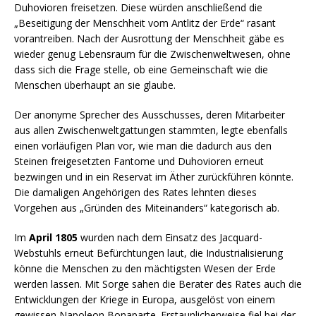
Duhovioren freisetzen. Diese würden anschließend die
„Beseitigung der Menschheit vom Antlitz der Erde“ rasant
vorantreiben. Nach der Ausrottung der Menschheit gäbe es
wieder genug Lebensraum für die Zwischenweltwesen, ohne
dass sich die Frage stelle, ob eine Gemeinschaft wie die
Menschen überhaupt an sie glaube.
Der anonyme Sprecher des Ausschusses, deren Mitarbeiter
aus allen Zwischenweltgattungen stammten, legte ebenfalls
einen vorläufigen Plan vor, wie man die dadurch aus den
Steinen freigesetzten Fantome und Duhovioren erneut
bezwingen und in ein Reservat im Äther zurückführen könnte.
Die damaligen Angehörigen des Rates lehnten dieses
Vorgehen aus „Gründen des Miteinanders“ kategorisch ab.
Im
April 1805
wurden nach dem Einsatz des Jacquard-
Webstuhls erneut Befürchtungen laut, die Industrialisierung
könne die Menschen zu den mächtigsten Wesen der Erde
werden lassen. Mit Sorge sahen die Berater des Rates auch die
Entwicklungen der Kriege in Europa, ausgelöst von einem
gewissen Napoleon Bonaparte. Erstaunlicherweise fiel bei der