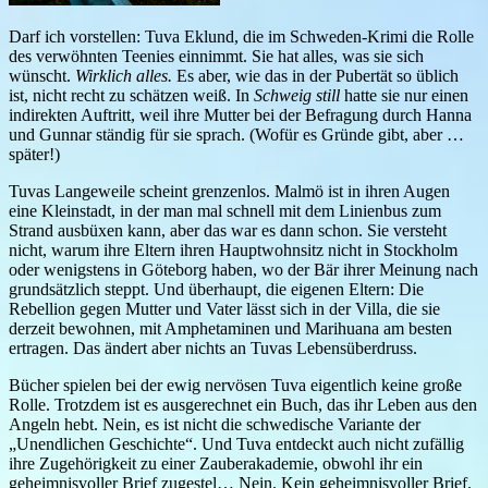
Darf ich vorstellen: Tuva Eklund, die im Schweden-Krimi die Rolle
des verwöhnten Teenies einnimmt. Sie hat alles, was sie sich
wünscht.
Wirklich alles.
Es aber, wie das in der Pubertät so üblich
ist, nicht recht zu schätzen weiß. In
Schweig still
hatte sie nur einen
indirekten Auftritt, weil ihre Mutter bei der Befragung durch Hanna
und Gunnar ständig für sie sprach. (Wofür es Gründe gibt, aber …
später!)
Tuvas Langeweile scheint grenzenlos. Malmö ist in ihren Augen
eine Kleinstadt, in der man mal schnell mit dem Linienbus zum
Strand ausbüxen kann, aber das war es dann schon. Sie versteht
nicht, warum ihre Eltern ihren Hauptwohnsitz nicht in Stockholm
oder wenigstens in Göteborg haben, wo der Bär ihrer Meinung nach
grundsätzlich steppt. Und überhaupt, die eigenen Eltern: Die
Rebellion gegen Mutter und Vater lässt sich in der Villa, die sie
derzeit bewohnen, mit Amphetaminen und Marihuana am besten
ertragen. Das ändert aber nichts an Tuvas Lebensüberdruss.
Bücher spielen bei der ewig nervösen Tuva eigentlich keine große
Rolle. Trotzdem ist es ausgerechnet ein Buch, das ihr Leben aus den
Angeln hebt. Nein, es ist nicht die schwedische Variante der
„Unendlichen Geschichte“. Und Tuva entdeckt auch nicht zufällig
ihre Zugehörigkeit zu einer Zauberakademie, obwohl ihr ein
geheimnisvoller Brief zugestel… Nein. Kein geheimnisvoller Brief.