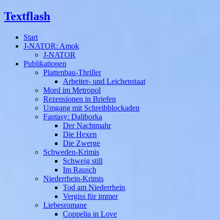
Textflash
Start
J-NATOR: Amok
J-NATOR
Publikationen
Plattenbau-Thriller
Arbeiter- und Leichenstaat
Mord im Metropol
Rezensionen in Briefen
Umgang mit Schreibblockaden
Fantasy: Daliborka
Der Nachtmahr
Die Hexen
Die Zwerge
Schweden-Krimis
Schweig still
Im Rausch
Niederrhein-Krimis
Tod am Niederrhein
Vergiss für immer
Liebesromane
Coppelia in Love