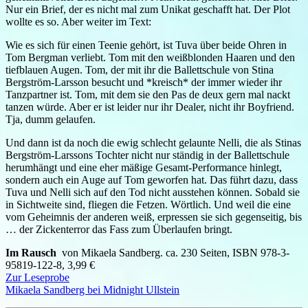
Nur ein Brief, der es nicht mal zum Unikat geschafft hat. Der Plot
wollte es so. Aber weiter im Text:
Wie es sich für einen Teenie gehört, ist Tuva über beide Ohren in
Tom Bergman verliebt. Tom mit den weißblonden Haaren und den
tiefblauen Augen. Tom, der mit ihr die Ballettschule von Stina
Bergström-Larsson besucht und *kreisch* der immer wieder ihr
Tanzpartner ist. Tom, mit dem sie den Pas de deux gern mal nackt
tanzen würde. Aber er ist leider nur ihr Dealer, nicht ihr Boyfriend.
Tja, dumm gelaufen.
Und dann ist da noch die ewig schlecht gelaunte Nelli, die als Stinas
Bergström-Larssons Tochter nicht nur ständig in der Ballettschule
herumhängt und eine eher mäßige Gesamt-Performance hinlegt,
sondern auch ein Auge auf Tom geworfen hat. Das führt dazu, dass
Tuva und Nelli sich auf den Tod nicht ausstehen können. Sobald sie
in Sichtweite sind, fliegen die Fetzen. Wörtlich. Und weil die eine
vom Geheimnis der anderen weiß, erpressen sie sich gegenseitig, bis
… der Zickenterror das Fass zum Überlaufen bringt.
Im Rausch
von Mikaela Sandberg. ca. 230 Seiten, ISBN 978-3-
95819-122-8, 3,99 €
Zur Leseprobe
Mikaela Sandberg bei Midnight Ullstein