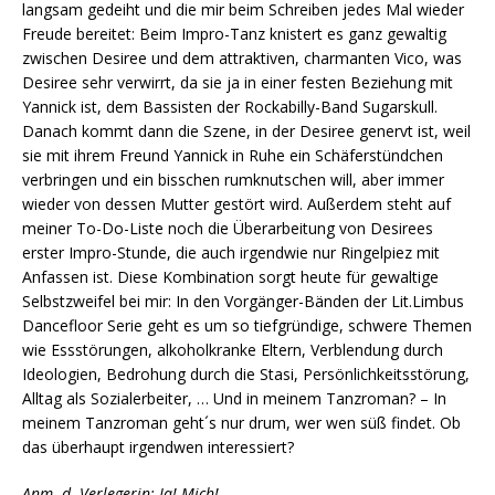
langsam gedeiht und die mir beim Schreiben jedes Mal wieder
Freude bereitet: Beim Impro-Tanz knistert es ganz gewaltig
zwischen Desiree und dem attraktiven, charmanten Vico, was
Desiree sehr verwirrt, da sie ja in einer festen Beziehung mit
Yannick ist, dem Bassisten der Rockabilly-Band Sugarskull.
Danach kommt dann die Szene, in der Desiree genervt ist, weil
sie mit ihrem Freund Yannick in Ruhe ein Schäferstündchen
verbringen und ein bisschen rumknutschen will, aber immer
wieder von dessen Mutter gestört wird. Außerdem steht auf
meiner To-Do-Liste noch die Überarbeitung von Desirees
erster Impro-Stunde, die auch irgendwie nur Ringelpiez mit
Anfassen ist. Diese Kombination sorgt heute für gewaltige
Selbstzweifel bei mir: In den Vorgänger-Bänden der Lit.Limbus
Dancefloor Serie geht es um so tiefgründige, schwere Themen
wie Essstörungen, alkoholkranke Eltern, Verblendung durch
Ideologien, Bedrohung durch die Stasi, Persönlichkeitsstörung,
Alltag als Sozialerbeiter, … Und in meinem Tanzroman? – In
meinem Tanzroman geht´s nur drum, wer wen süß findet. Ob
das überhaupt irgendwen interessiert?
Anm. d. Verlegerin: Ja! Mich!