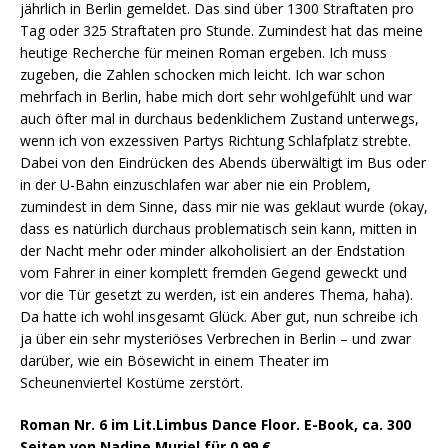
jährlich in Berlin gemeldet. Das sind über 1300 Straftaten pro
Tag oder 325 Straftaten pro Stunde. Zumindest hat das meine
heutige Recherche für meinen Roman ergeben. Ich muss
zugeben, die Zahlen schocken mich leicht. Ich war schon
mehrfach in Berlin, habe mich dort sehr wohlgefühlt und war
auch öfter mal in durchaus bedenklichem Zustand unterwegs,
wenn ich von exzessiven Partys Richtung Schlafplatz strebte.
Dabei von den Eindrücken des Abends überwältigt im Bus oder
in der U-Bahn einzuschlafen war aber nie ein Problem,
zumindest in dem Sinne, dass mir nie was geklaut wurde (okay,
dass es natürlich durchaus problematisch sein kann, mitten in
der Nacht mehr oder minder alkoholisiert an der Endstation
vom Fahrer in einer komplett fremden Gegend geweckt und
vor die Tür gesetzt zu werden, ist ein anderes Thema, haha).
Da hatte ich wohl insgesamt Glück. Aber gut, nun schreibe ich
ja über ein sehr mysteriöses Verbrechen in Berlin – und zwar
darüber, wie ein Bösewicht in einem Theater im
Scheunenviertel Kostüme zerstört.
Roman Nr. 6 im Lit.Limbus Dance Floor. E-Book, ca. 300
Seiten von Nadine Muriel für 0,99 €