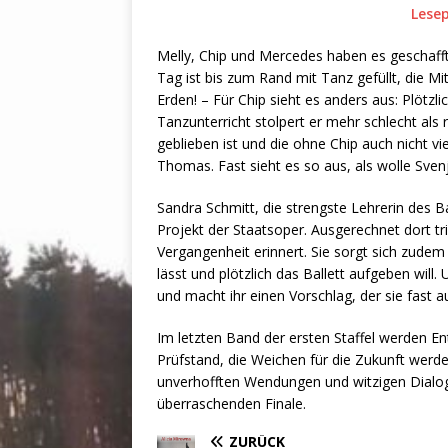
Lese
Melly, Chip und Mercedes haben es geschafft
Tag ist bis zum Rand mit Tanz gefüllt, die M
Erden! – Für Chip sieht es anders aus: Plötzli
Tanzunterricht stolpert er mehr schlecht als 
geblieben ist und die ohne Chip auch nicht vie
Thomas. Fast sieht es so aus, als wolle Svenj
Sandra Schmitt, die strengste Lehrerin des Bal
Projekt der Staatsoper. Ausgerechnet dort tr
Vergangenheit erinnert. Sie sorgt sich zudem
lässt und plötzlich das Ballett aufgeben will.
und macht ihr einen Vorschlag, der sie fast 
Im letzten Band der ersten Staffel werden E
Prüfstand, die Weichen für die Zukunft werde
unverhofften Wendungen und witzigen Dialog
überraschenden Finale.
ZURÜCK