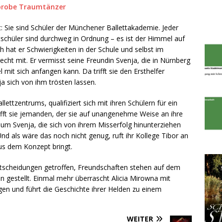
probe Traumtänzer
: Sie sind Schüler der Münchener Ballettakademie. Jeder
itschüler sind durchweg in Ordnung – es ist der Himmel auf
ch hat er Schwierigkeiten in der Schule und selbst im
recht mit. Er vermisst seine Freundin Svenja, die in Nürnberg
l mit sich anfangen kann. Da trifft sie den Ersthelfer
a sich von ihm trösten lassen.
lettzentrums, qualifiziert sich mit ihren Schülern für ein
ifft sie jemanden, der sie auf unangenehme Weise an ihre
 um Svenja, die sich von ihrem Misserfolg hinunterziehen
 Und als wäre das noch nicht genug, ruft ihr Kollege Tibor an
aus dem Konzept bringt.
ntscheidungen getroffen, Freundschaften stehen auf dem
n gestellt. Einmal mehr überrascht Alicia Mirowna mit
en und führt die Geschichte ihrer Helden zu einem
WEITER