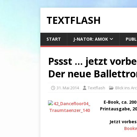
TEXTFLASH
START
J-NATOR: AMOK
PUBL
Pssst … jetzt vorb
Der neue Ballettr
31. Mai 2014
Textflash
Blick ins Ar
E-Book, ca. 200
Printausgabe, 20
Jetzt vorbes
Bookw