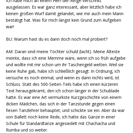
Ich habe mich an einem Herr-der-Ringe-Verschnitt
ausgelassen. Es war ganz interessant, aber letztlich habe ich
keinen großen Wurf damit gelandet, wie mir auch mein Mann
bestätigt hat. Was für mich längst kein Grund zum Aufgeben
war!
BU: Warum hast du es dann doch noch mal probiert?
AM: Daran sind meine Töchter schuld (lacht). Meine Älteste
meinte, dass ich eine Memme wäre, wenn ich so früh aufgebe
und wollte mit mir schon um ihr Taschengeld wetten. Weil sie
keine Ruhe gab, habe ich schließlich gesagt: In Ordnung, ich
versuche es noch einmal, und wenn es dann nichts wird, ist
Schluss. Statt des 500-Seiten-Teils habe ich einen kürzeren
Text herausgekramt, den ich schon länger in der Schublade
hatte. Es war eine Art vermurkste Kurzgeschichte von einem
dicken Mädchen, das sich in der Tanzstunde gegen einen
fiesen Tanzlehrer behauptet, und schickte sie ein. Aber da war
von Ballett noch keine Rede, ich hatte das Ganze in einer
Schule für Standardtänze angesiedelt mit Chachacha und
Rumba und so weiter.