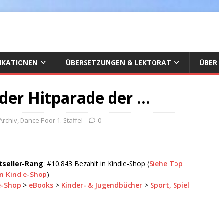
IKATIONEN
ÜBERSETZUNGEN & LEKTORAT
ÜBER
der Hitparade der …
 Archiv
,
Dance Floor 1. Staffel
0
seller-Rang:
#10.843 Bezahlt in Kindle-Shop (
Siehe Top
in Kindle-Shop
)
e-Shop
>
eBooks
>
Kinder- & Jugendbücher
>
Sport, Spiel