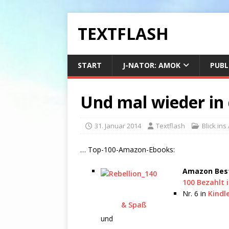
TEXTFLASH
START
J-NATOR: AMOK
PUBL
Und mal wieder in 
31. Januar 2014
Textflash
Blick ins
… Top-100-Amazon-Ebooks:
Amazon Best
100 Bezahlt 
Nr. 6 in
Kindl
& Spaß
und