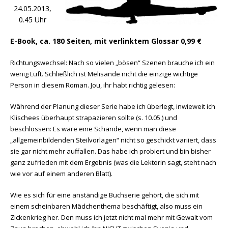
24.05.2013,
0.45 Uhr
E-Book, ca. 180 Seiten, mit verlinktem Glossar 0,99 €
Richtungswechsel: Nach so vielen „bösen“ Szenen brauche ich ein
wenig Luft. Schließlich ist Melisande nicht die einzige wichtige
Person in diesem Roman. Jou, ihr habt richtig gelesen:
Während der Planung dieser Serie habe ich überlegt, inwieweit ich
Klischees überhaupt strapazieren sollte (s. 10.05.) und
beschlossen: Es wäre eine Schande, wenn man diese
„allgemeinbildenden Steilvorlagen“ nicht so geschickt variiert, dass
sie gar nicht mehr auffallen. Das habe ich probiert und bin bisher
ganz zufrieden mit dem Ergebnis (was die Lektorin sagt, steht nach
wie vor auf einem anderen Blatt).
Wie es sich für eine anständige Buchserie gehört, die sich mit
einem scheinbaren Mädchenthema beschäftigt, also muss ein
Zickenkrieg her. Den muss ich jetzt nicht mal mehr mit Gewalt vom