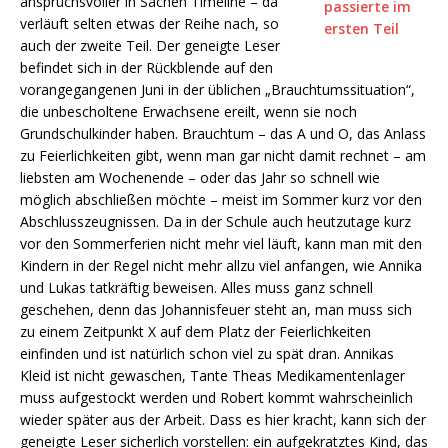
anspruchsvoller in Sachen Timeline – da
verläuft selten etwas der Reihe nach, so
auch der zweite Teil. Der geneigte Leser
befindet sich in der Rückblende auf den
vorangegangenen Juni in der üblichen „Brauchtumssituation“,
die unbescholtene Erwachsene ereilt, wenn sie noch
Grundschulkinder haben. Brauchtum – das A und O, das Anlass
zu Feierlichkeiten gibt, wenn man gar nicht damit rechnet – am
liebsten am Wochenende – oder das Jahr so schnell wie
möglich abschließen möchte – meist im Sommer kurz vor den
Abschlusszeugnissen. Da in der Schule auch heutzutage kurz
vor den Sommerferien nicht mehr viel läuft, kann man mit den
Kindern in der Regel nicht mehr allzu viel anfangen, wie Annika
und Lukas tatkräftig beweisen. Alles muss ganz schnell
geschehen, denn das Johannisfeuer steht an, man muss sich
zu einem Zeitpunkt X auf dem Platz der Feierlichkeiten
einfinden und ist natürlich schon viel zu spät dran. Annikas
Kleid ist nicht gewaschen, Tante Theas Medikamentenlager
muss aufgestockt werden und Robert kommt wahrscheinlich
wieder später aus der Arbeit. Dass es hier kracht, kann sich der
geneigte Leser sicherlich vorstellen: ein aufgekratztes Kind, das