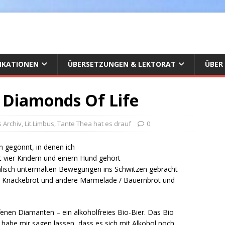
IKATIONEN
ÜBERSETZUNGEN & LEKTORAT
ÜBER
 Diamonds Of Life
s Archiv
,
Lit.Limbus
,
Tante Thea hat es drauf
0
n gegönnt, in denen ich
t vier Kindern und einem Hund gehört
alisch untermalten Bewegungen ins Schwitzen gebracht
/ Knäckebrot und andere Marmelade / Bauernbrot und
ffenen Diamanten – ein alkoholfreies Bio-Bier. Das Bio
habe mir sagen lassen, dass es sich mit Alkohol noch