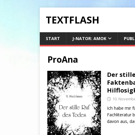
TEXTFLASH
START
J-NATOR: AMOK
PUBL
ProAna
Der still
Faktenba
Hilflosig
10. Novembe
Ich habe mir 
Fachliteratur 
davon aus, da