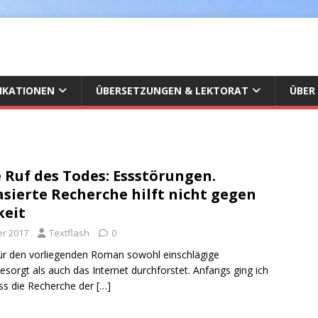
IKATIONEN
ÜBERSETZUNGEN & LEKTORAT
ÜBER
e Ruf des Todes: Essstörungen.
sierte Recherche hilft nicht gegen
keit
r 2017
Textflash
0
für den vorliegenden Roman sowohl einschlägige
besorgt als auch das Internet durchforstet. Anfangs ging ich
ss die Recherche der
[…]