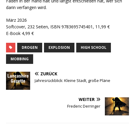
Fäden in der Hand hält und längst entschieden hat, wer sich
darin verfangen wird.
März 2026
Softcover, 232 Seiten, ISBN 9783695745401, 11,99 €
E-Book 4,99 €
DROGEN
EXPLOSION
HIGH SCHOOL
MOBBING
ZURÜCK
Jahresrückblick: Kleine Stadt, große Pläne
WEITER
Frederic Derringer