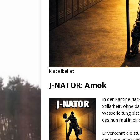
kindofballet
J-NATOR: Amok
In der Kantine fla
Stillarbeit, ohne 
Wasserleitung plat
das nun mal in ei
Er verkennt die st
der Jahre entwickel