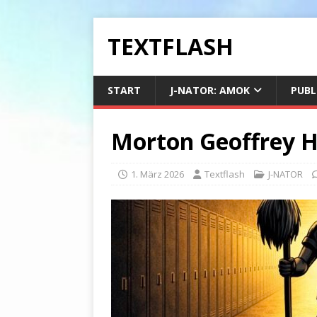
TEXTFLASH
START
J-NATOR: AMOK
PUBL
Morton Geoffrey H
1. März 2026
Textflash
J-NATOR