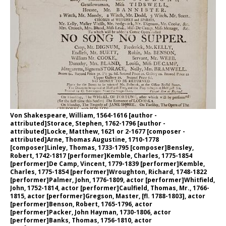
Von Shakespeare, William, 1564-1616 [author -
attributed]Storace, Stephen, 1762-1796 [author -
attributed]Locke, Matthew, 1621 or 2-1677 [composer -
attributed]Arne, Thomas Augustine, 1710-1778
[composer]Linley, Thomas, 1733-1795 [composer]Bensley,
Robert, 1742-1817 [performer]Kemble, Charles, 1775-1854
[performer]De Camp, Vincent, 1779-1839 [performer]Kemble,
Charles, 1775-1854 [performer]Wroughton, Richard, 1748-1822
[performer]Palmer, John, 1776-1809, actor [performer]Whitfield,
John, 1752-1814, actor [performer]Caulfield, Thomas, Mr., 1766-
1815, actor [performer]Gregson, Master, [fl. 1788-1803], actor
[performer]Benson, Robert, 1765-1796, actor
[performer]Packer, John Hayman, 1730-1806, actor
[performer]Banks, Thomas, 1756-1810, actor