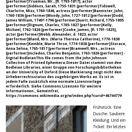
[performer]Trueman, Mr., [fl. 1793-1817], actor
[performer]Siddons, Sarah, 1755-1831 [performer]Tidswell,
Charlotte, Miss, 1760-1846, actress [performer]Bannister, John,
1760-1836 [performer]Moody, John, 1727-1812 [performer]Dodd,
James William, 1740?-1796 [performer]Suett, Richard, 1755-1805
[performer]Dignum, Charles, 1765-1827 [performer]Kelly,
Michael, 1762-1826 [performer]Cooke, James, [fl. 1791-1825],
actor [performer]Webb, Alexander, d. 1823, actor
[performer]Bland, Mrs. (Maria Theresa Catherine), 1770-1838
[performer]Kemble, Marie Thrse, 1774-1838 [performer]Storace,
Anna Selina, 1765-1817 [performer]Bramwell, Mrs., actress
[performer]Incledon, Charles Benjamin, 1763-1826 [performer] -
Digital BodleianThis file comes from the John Johnson
Collection of Printed Ephemera.Dieser Datei stammt von den
Bodleian Libraries, einer Gruppe von Forschungsbibliotheken
an der University of Oxford.Diese Markierung zeigt nicht den
Urheberrechtsstatus des zugehörigen Werks an. Es ist in
jedem Falle zusätzlich eine normale Lizenzvorlage
erforderlich. Siehe Commons:Lizenzen für weitere
Informationen., Gemeinfrei,
https://commons.wikimedia.org/w/index.php?curid=46744779
Frühstück. Eine
Dusche. Saubere
Kleidung. Und ein
Ticket: Ein letztes