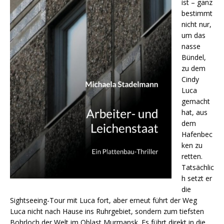
ist – ganz
bestimmt
nicht nur,
um das
nasse
Bündel,
zu dem
Cindy
Luca
gemacht
hat, aus
dem
Hafenbec
ken zu
retten.
Tatsächlic
h setzt er
die
Sightseeing-Tour mit Luca fort, aber erneut führt der Weg
Luca nicht nach Hause ins Ruhrgebiet, sondern zum tiefsten
Bohrloch der Welt im Oblast Murmansk. Es führt direkt in die