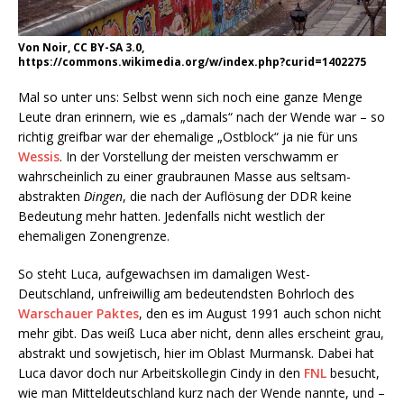
Von Noir, CC BY-SA 3.0,
https://commons.wikimedia.org/w/index.php?curid=1402275
Mal so unter uns: Selbst wenn sich noch eine ganze Menge
Leute dran erinnern, wie es „damals“ nach der Wende war – so
richtig greifbar war der ehemalige „Ostblock“ ja nie für uns
Wessis
. In der Vorstellung der meisten verschwamm er
wahrscheinlich zu einer graubraunen Masse aus seltsam-
abstrakten
Dingen
, die nach der Auflösung der DDR keine
Bedeutung mehr hatten. Jedenfalls nicht westlich der
ehemaligen Zonengrenze.
So steht Luca, aufgewachsen im damaligen West-
Deutschland, unfreiwillig am bedeutendsten Bohrloch des
Warschauer Paktes
, den es im August 1991 auch schon nicht
mehr gibt. Das weiß Luca aber nicht, denn alles erscheint grau,
abstrakt und sowjetisch, hier im Oblast Murmansk. Dabei hat
Luca davor doch nur Arbeitskollegin Cindy in den
FNL
besucht,
wie man Mitteldeutschland kurz nach der Wende nannte, und –