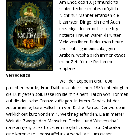
Am Ende des 19. Jahrhunderts
schien technisch alles möglich.
Nicht nur Männer erfanden die
bizarrsten Dinge, oh nein! Auch
unzählige, leider nicht so eifrig
notierte Frauen waren darunter.
Viele von ihnen findet man heute
eher zufällig in einschlägigen
Artikeln, weshalb ich immer etwas
mehr Zeit für die Recherche
einplane.
Vercodesign
Weil der Zeppelin erst 1898
patentiert wurde, Frau Daliborka aber schon 1885 unbedingt in
die Luft gehen soll, lasse ich sie mit einem Ballon von Böhmen
auf die deutsche Grenze zufliegen. In ihrem Gepäck ist der
zusammenlegbare Fallschirm von Käthe Paulus. Der wurde in
Wirklichkeit kurz vor dem 1. Weltkrieg erfunden. Da in meiner
Welt die Zwerge den Menschen Technik und Wissenschaft
nahebringen, ist es trotzdem möglich, dass Frau Daliborka
eine komplette Elbenstaffel ins Arsenal jagt, um diesen