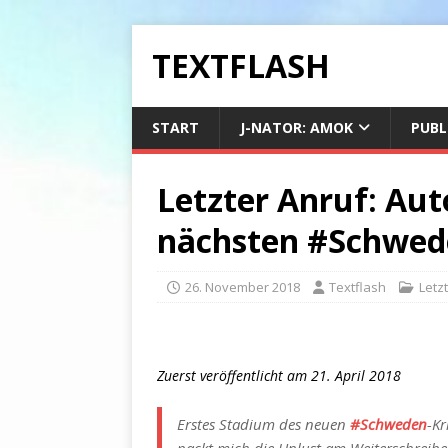
TEXTFLASH
START
J-NATOR: AMOK
PUBL
Letzter Anruf: Au
nächsten #Schwed
26. November 2018
Textflash
Letz
Zuerst veröffentlicht am 21. April 2018
Erstes Stadium des neuen
#Schweden
-Kr