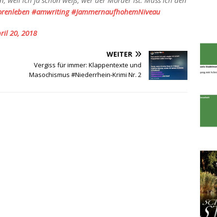
, weil ich ja schon weiß, wer der Mörder ist. Muss ich den
orenleben
#amwriting
#JammernaufhohemNiveau
ril 20, 2018
WEITER
Vergiss für immer: Klappentexte und
Masochismus #Niederrhein-Krimi Nr. 2