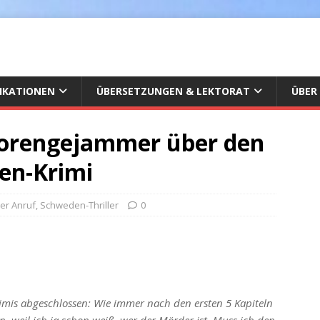
IKATIONEN
ÜBERSETZUNGEN & LEKTORAT
ÜBER
torengejammer über den
en-Krimi
ter Anruf
,
Schweden-Thriller
0
imis abgeschlossen: Wie immer nach den ersten 5 Kapiteln