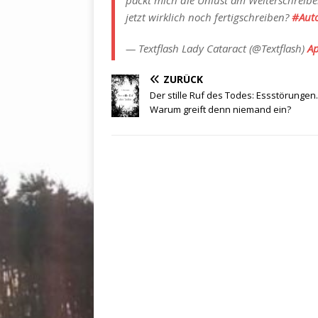
packt mich die Unlust am Weiterschreiben
jetzt wirklich noch fertigschreiben?
#Aut
— Textflash Lady Cataract (@Textflash)
Ap
ZURÜCK
Der stille Ruf des Todes: Essstörungen.
Warum greift denn niemand ein?